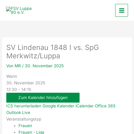
Zum
Inhalt
springen
SV Lindenau 1848 I vs. SpG
Merkwitz/​Luppa
Von
MR
/
30. November 2025
Wann
30. November 2025
12:30 - 14:15
Zum Kalender hinzufügen
ICS herunterladen
Google Kalender
iCalendar
Office 365
Outlook Live
Veranstaltungstyp
Frauen
Frauen - Liga