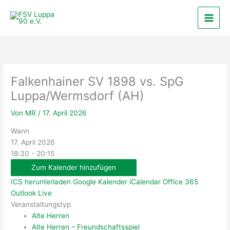
Zum
Inhalt
springen
Falkenhainer SV 1898 vs. SpG
Luppa/Wermsdorf (AH)
Von
MR
/
17. April 2026
Wann
17. April 2026
18:30 - 20:15
Zum Kalender hinzufügen
ICS herunterladen
Google Kalender
iCalendar
Office 365
Outlook Live
Veranstaltungstyp
Alte Herren
Alte Herren – Freundschaftsspiel